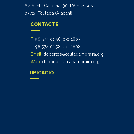
Av. Santa Caterina, 30 [L'Almàssera]
03725 Teulada (Alacant)
CONTACTE
T:
96 574 01 58, ext. 1807
T:
96 574 01 58, ext. 1808
Email:
deportes@teuladamoraira.org
Web:
deportes.teuladamoraira.org
UBICACIÓ