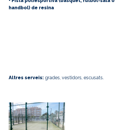
• Pista poliesportiva (bàsquet, futbol-sala o
handbol) de resina
Horari d'Hivern:
de dilluns a diumenge, de 10.30h a
13.30h i de 17.00h a 21.30h.
Horari d'Estiu:
De l'1 de juliol al 31 d'agsot. De
dilluns a diumenge de 8.30h a 13.00h i de 17.00h a
21.30h.
Altres serveis:
grades, vestidors, escusats.