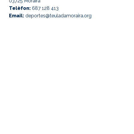
03725 Moraira
Telèfon:
687 128 413
Email:
deportes@teuladamoraira.org