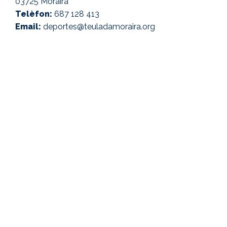
03725 Moraira
Telèfon:
687 128 413
Email:
deportes@teuladamoraira.org