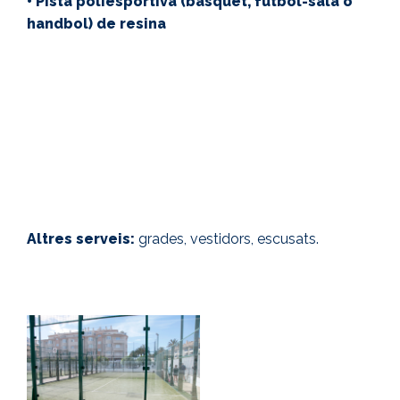
• Pista poliesportiva (bàsquet, futbol-sala o
handbol) de resina
Horari d'Hivern:
de dilluns a diumenge, de 10.30h a
13.30h i de 17.00h a 21.30h.
Horari d'Estiu:
De l'1 de juliol al 31 d'agsot. De
dilluns a diumenge de 8.30h a 13.00h i de 17.00h a
21.30h.
Altres serveis:
grades, vestidors, escusats.