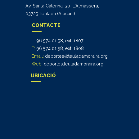
Av. Santa Caterina, 30 [L'Almàssera]
03725 Teulada (Alacant)
CONTACTE
T:
96 574 01 58, ext. 1807
T:
96 574 01 58, ext. 1808
Email:
deportes@teuladamoraira.org
Web:
deportes.teuladamoraira.org
UBICACIÓ